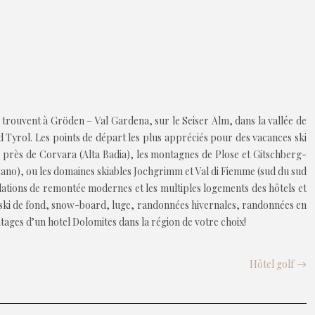
trouvent à Gröden – Val Gardena, sur le Seiser Alm, dans la vallée de
ud Tyrol. Les points de départ les plus appréciés pour des vacances ski
 près de Corvara (Alta Badia), les montagnes de Plose et Gitschberg-
ano), ou les domaines skiables Jochgrimm et Val di Fiemme (sud du sud
llations de remontée modernes et les multiples logements des hôtels et
 ski de fond, snow-board, luge, randonnées hivernales, randonnées en
tages d’un hotel Dolomites dans la région de votre choix!
Hôtel golf