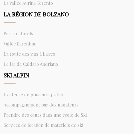
La vallée Aurina Terento
LA RÉGION DE BOLZANO
Parcs naturels
Vallée Sarentino
La route des vins à Laives
Le lac de Caldaro Andriano
SKI ALPIN
Existence de plusieurs pistes
Accompagnement par des moniteurs
Prendre des cours dans une école de Ski
Services de location de matériels de ski