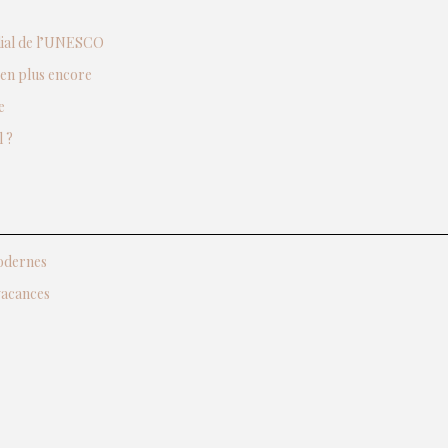
ndial de l’UNESCO
ien plus encore
e
 ?
modernes
vacances