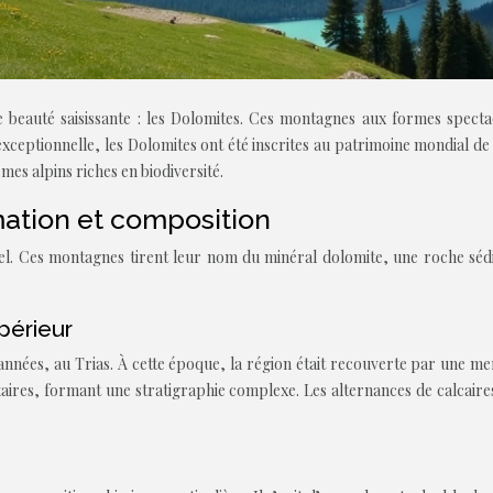
eauté saisissante : les Dolomites. Ces montagnes aux formes spectacula
eptionnelle, les Dolomites ont été inscrites au patrimoine mondial de
es alpins riches en biodiversité.
mation et composition
l. Ces montagnes tirent leur nom du minéral dolomite, une roche sédim
périeur
’années, au Trias. À cette époque, la région était recouverte par une m
aires, formant une stratigraphie complexe. Les alternances de calcaire