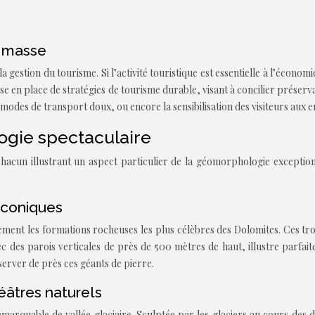
e masse
 gestion du tourisme. Si l’activité touristique est essentielle à l’économ
e en place de stratégies de tourisme durable, visant à concilier prése
 modes de transport doux, ou encore la sensibilisation des visiteurs aux 
gie spectaculaire
chacun illustrant un aspect particulier de la géomorphologie excepti
iconiques
nt les formations rocheuses les plus célèbres des Dolomites. Ces trois
ec des parois verticales de près de 500 mètres de haut, illustre parfai
erver de près ces géants de pierre.
éâtres naturels
rquable de vallée glaciaire. Sculptée par les glaciers au cours des der