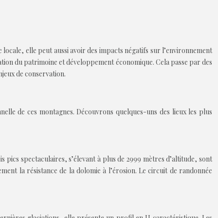
ie locale, elle peut aussi avoir des impacts négatifs sur l’environnement
rvation du patrimoine et développement économique. Cela passe par des
enjeux de conservation.
onnelle de ces montagnes. Découvrons quelques-uns des lieux les plus
 pics spectaculaires, s’élevant à plus de 2999 mètres d’altitude, sont
tement la résistance de la dolomie à l’érosion. Le circuit de randonnée
nières glaciations, elle présente un profil en U caractéristique. Les