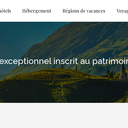
ôtels
Hébergement
Régions de vacances
Voya
l exceptionnel inscrit au patrim