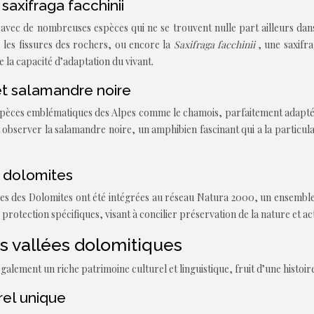
axifraga facchinii
avec de nombreuses espèces qui ne se trouvent nulle part ailleurs dans
s les fissures des rochers, ou encore la
Saxifraga facchinii
, une saxifr
la capacité d’adaptation du vivant.
 et salamandre noire
espèces emblématiques des Alpes comme le chamois, parfaitement adapté 
observer la salamandre noire, un amphibien fascinant qui a la particul
s dolomites
 des Dolomites ont été intégrées au réseau Natura 2000, un ensemble de
protection spécifiques, visant à concilier préservation de la nature et ac
es vallées dolomitiques
galement un riche patrimoine culturel et linguistique, fruit d’une histoir
rel unique