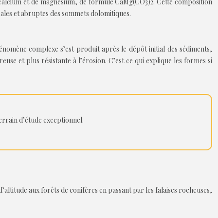
 de calcium et de magnésium, de formule CaMg(CO3)2. Cette composition
turales et abruptes des sommets dolomitiques.
hénomène complexe s’est produit après le dépôt initial des sédiments,
use et plus résistante à l’érosion. C’est ce qui explique les formes si
terrain d’étude exceptionnel.
d’altitude aux forêts de conifères en passant par les falaises rocheuses,