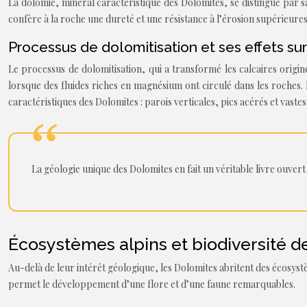
La dolomie, minéral caractéristique des Dolomites, se distingue par 
confère à la roche une dureté et une résistance à l’érosion supérieures
Processus de dolomitisation et ses effets su
Le processus de dolomitisation, qui a transformé les calcaires origi
lorsque des fluides riches en magnésium ont circulé dans les roches. L
caractéristiques des Dolomites : parois verticales, pics acérés et vaste
La géologie unique des Dolomites en fait un véritable livre ouvert 
Écosystèmes alpins et biodiversité d
Au-delà de leur intérêt géologique, les Dolomites abritent des écosystèm
permet le développement d’une flore et d’une faune remarquables.