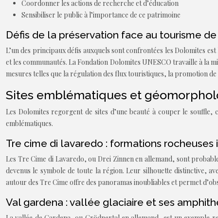
Coordonner les actions de recherche et d’éducation
Sensibiliser le public à l’importance de ce patrimoine
Défis de la préservation face au tourisme d
L’un des principaux défis auxquels sont confrontées les Dolomites est la
et les communautés. La Fondation Dolomites UNESCO travaille à la mis
mesures telles que la régulation des flux touristiques, la promotion de
Sites emblématiques et géomorpholo
Les Dolomites regorgent de sites d’une beauté à couper le souffle, 
emblématiques.
Tre cime di lavaredo : formations rocheuses 
Les Tre Cime di Lavaredo, ou Drei Zinnen en allemand, sont probableme
devenus le symbole de toute la région. Leur silhouette distinctive, av
autour des Tre Cime offre des panoramas inoubliables et permet d’obs
Val gardena : vallée glaciaire et ses amphith
La vallée de Gardena, ou Grödnertal en allemand, est un exemple rema