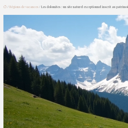
/
Régions de vacances
/ Les dolomites : un site naturel exceptionnel inscrit au patri