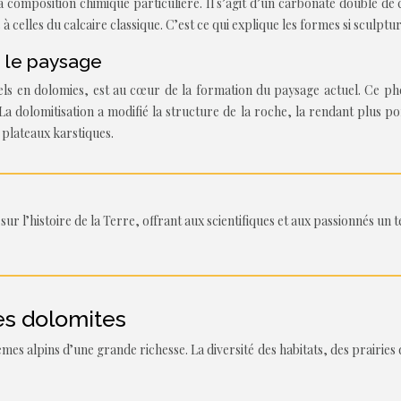
sa composition chimique particulière. Il s’agit d’un carbonate double
 à celles du calcaire classique. C’est ce qui explique les formes si sculp
r le paysage
nels en dolomies, est au cœur de la formation du paysage actuel. Ce p
a dolomitisation a modifié la structure de la roche, la rendant plus pore
s plateaux karstiques.
sur l’histoire de la Terre, offrant aux scientifiques et aux passionnés un 
es dolomites
es alpins d’une grande richesse. La diversité des habitats, des prairies 