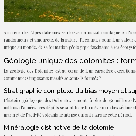
Au cœur des Alpes italiennes se dresse un massif montagneux d’une b
randonneurs et amoureux de la nature. Reconnues pour leur valeur exc
unique au monde, de sa formation géologique fascinante à ses écosystèm
Géologie unique des dolomites : for
La géologie des Dolomites est au cœur de leur caractère exceptionne
comment ces imposants massifs se sont-ils formés ?
Stratigraphie complexe du trias moyen et su
L’histoire géologique des Dolomites remonte à plus de 250 millions d
millions d’années, ces dépôts se sont transformés en roches sédiment
marin et de l’activité volcanique intense qui ont marqué cette période.
Minéralogie distinctive de la dolomie