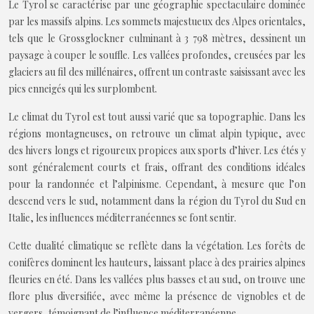
Le Tyrol se caractérise par une géographie spectaculaire dominée
par les massifs alpins. Les sommets majestueux des Alpes orientales,
tels que le Grossglockner culminant à 3 798 mètres, dessinent un
paysage à couper le souffle. Les vallées profondes, creusées par les
glaciers au fil des millénaires, offrent un contraste saisissant avec les
pics enneigés qui les surplombent.
Le climat du Tyrol est tout aussi varié que sa topographie. Dans les
régions montagneuses, on retrouve un climat alpin typique, avec
des hivers longs et rigoureux propices aux sports d’hiver. Les étés y
sont généralement courts et frais, offrant des conditions idéales
pour la randonnée et l’alpinisme. Cependant, à mesure que l’on
descend vers le sud, notamment dans la région du Tyrol du Sud en
Italie, les influences méditerranéennes se font sentir.
Cette dualité climatique se reflète dans la végétation. Les forêts de
conifères dominent les hauteurs, laissant place à des prairies alpines
fleuries en été. Dans les vallées plus basses et au sud, on trouve une
flore plus diversifiée, avec même la présence de vignobles et de
vergers, témoignant de l’influence méditerranéenne.