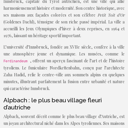
Innsbruck, capitale du Tyrol autrichien, est une ville qui allie
harmonieusement histoire et modernité. Son centre historique, avec
ses maisons aux façades colorées et son célèbre
Petit Toit d’Or
(Goldenes Dachl), témoigne de son riche passé impérial. La ville a
accueilli les Jeux Olympiques d’hiver à deux reprises, en 1964 et
1976, laissant un héritage sportif important.
L’université d’Innsbruck, fondée au XVIIe siècle, confère à la ville
une atmosphère jeune et dynamique. Les musées, comme le
, offrent un aperçu fascinant de l’art et de l’histoire
Ferdinandeum
tyroliens. Le funiculaire Nordkettenbahn, conçu par l’architecte
Zaha Hadid, relie le centre-ville aux sommets alpins en quelques
minutes, illustrant parfaitement la fusion entre urbanité et nature
qui caractérise Innsbruck.
Alpbach : le plus beau village fleuri
d’autriche
Alpbach, souvent décrit comme le plus beau village d’Autriche, est
un joyau architectural niché dans les Alpes tyroliennes. Ses maisons