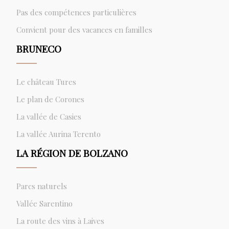
Pas des compétences particulières
Convient pour des vacances en familles
BRUNECO
Le château Tures
Le plan de Corones
La vallée de Casies
La vallée Aurina Terento
LA RÉGION DE BOLZANO
Parcs naturels
Vallée Sarentino
La route des vins à Laives