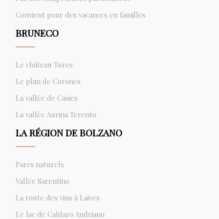
Convient pour des vacances en familles
BRUNECO
Le château Tures
Le plan de Corones
La vallée de Casies
La vallée Aurina Terento
LA RÉGION DE BOLZANO
Parcs naturels
Vallée Sarentino
La route des vins à Laives
Le lac de Caldaro Andriano