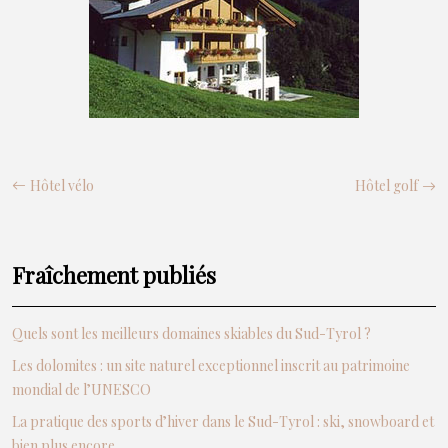
Hôtel vélo
Hôtel golf
Fraîchement publiés
Quels sont les meilleurs domaines skiables du Sud-Tyrol ?
Les dolomites : un site naturel exceptionnel inscrit au patrimoine
mondial de l’UNESCO
La pratique des sports d’hiver dans le Sud-Tyrol : ski, snowboard et
bien plus encore