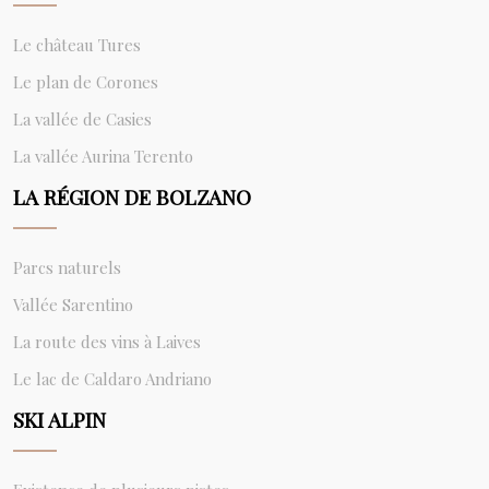
Le château Tures
Le plan de Corones
La vallée de Casies
La vallée Aurina Terento
LA RÉGION DE BOLZANO
Parcs naturels
Vallée Sarentino
La route des vins à Laives
Le lac de Caldaro Andriano
SKI ALPIN