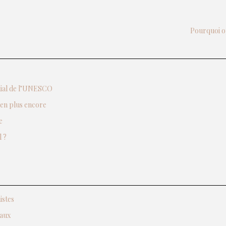
Pourquoi o
ndial de l’UNESCO
ien plus encore
e
 ?
istes
caux