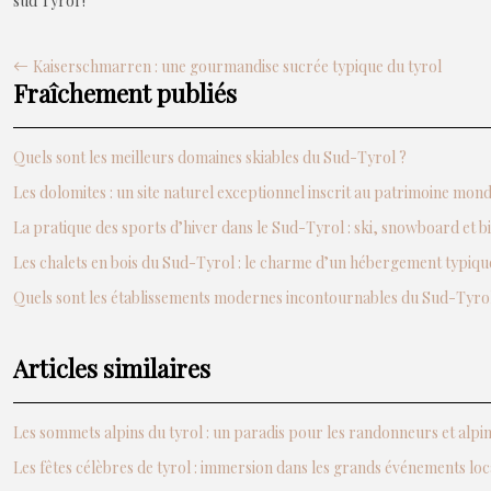
sud Tyrol !
Kaiserschmarren : une gourmandise sucrée typique du tyrol
Fraîchement publiés
Quels sont les meilleurs domaines skiables du Sud-Tyrol ?
Les dolomites : un site naturel exceptionnel inscrit au patrimoine mo
La pratique des sports d’hiver dans le Sud-Tyrol : ski, snowboard et b
Les chalets en bois du Sud-Tyrol : le charme d’un hébergement typiqu
Quels sont les établissements modernes incontournables du Sud-Tyrol
Articles similaires
Les sommets alpins du tyrol : un paradis pour les randonneurs et alpin
Les fêtes célèbres de tyrol : immersion dans les grands événements lo