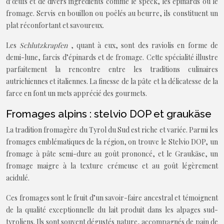
d’œufs et de divers ingrédients comme le speck, les épinards ou le
fromage. Servis en bouillon ou poêlés au beurre, ils constituent un
plat réconfortant et savoureux.
Les
Schlutzkrapfen
, quant à eux, sont des raviolis en forme de
demi-lune, farcis d’épinards et de fromage. Cette spécialité illustre
parfaitement la rencontre entre les traditions culinaires
autrichiennes et italiennes. La finesse de la pâte et la délicatesse de la
farce en font un mets apprécié des gourmets.
Fromages alpins : stelvio DOP et graukäse
La tradition fromagère du Tyrol du Sud est riche et variée. Parmi les
fromages emblématiques de la région, on trouve le Stelvio DOP, un
fromage à pâte semi-dure au goût prononcé, et le Graukäse, un
fromage maigre à la texture crémeuse et au goût légèrement
acidulé.
Ces fromages sont le fruit d’un savoir-faire ancestral et témoignent
de la qualité exceptionnelle du lait produit dans les alpages sud-
tyroliens. Ils sont souvent dégustés nature, accompagnés de pain de