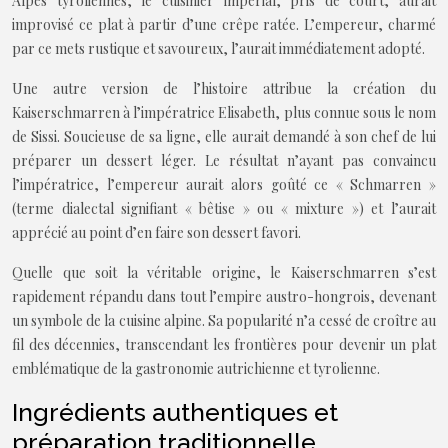
Alpes tyroliennes, le cuisinier impérial, pris de court, aurait
improvisé ce plat à partir d’une crêpe ratée. L’empereur, charmé
par ce mets rustique et savoureux, l’aurait immédiatement adopté.
Une autre version de l’histoire attribue la création du
Kaiserschmarren à l’impératrice Elisabeth, plus connue sous le nom
de Sissi. Soucieuse de sa ligne, elle aurait demandé à son chef de lui
préparer un dessert léger. Le résultat n’ayant pas convaincu
l’impératrice, l’empereur aurait alors goûté ce « Schmarren »
(terme dialectal signifiant « bêtise » ou « mixture ») et l’aurait
apprécié au point d’en faire son dessert favori.
Quelle que soit la véritable origine, le Kaiserschmarren s’est
rapidement répandu dans tout l’empire austro-hongrois, devenant
un symbole de la cuisine alpine. Sa popularité n’a cessé de croître au
fil des décennies, transcendant les frontières pour devenir un plat
emblématique de la gastronomie autrichienne et tyrolienne.
Ingrédients authentiques et
préparation traditionnelle