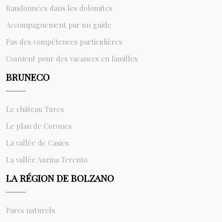
Randonnées dans les dolomites
Accompagnement par un guide
Pas des compétences particulières
Convient pour des vacances en familles
BRUNECO
Le château Tures
Le plan de Corones
La vallée de Casies
La vallée Aurina Terento
LA RÉGION DE BOLZANO
Parcs naturels