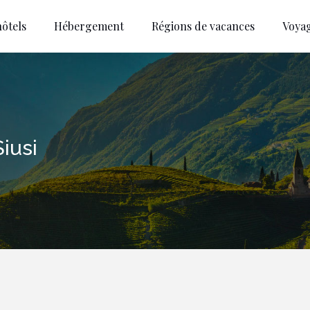
ôtels
Hébergement
Régions de vacances
Voya
Siusi