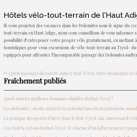
Hôtels vélo-tout-terrain de l’Haut Ad
Si vous projetez des vacances dans les Dolomites sous le signe du c
tout-terrain en Haut Adige, nous vous conseillons de vous informer su
possibilité d’entreposer votre propre vélo gratuitement, en mettant á di
touristiques pour vous excursions de vélo-tout-terrain au Tyrol- du-S
equippés pour affronter l’incomparable paysage des Dolomites sudtyroli
Quels paysages découvrir dans le Sud-Tyrol, entre montagnes et v
Fraîchement publiés
Quels sont les meilleurs domaines skiables du Sud-Tyrol ?
Les dolomites : un site naturel exceptionnel inscrit au patrimoine mo
La pratique des sports d’hiver dans le Sud-Tyrol : ski, snowboard et b
Les chalets en bois du Sud-Tyrol : le charme d’un hébergement typiqu