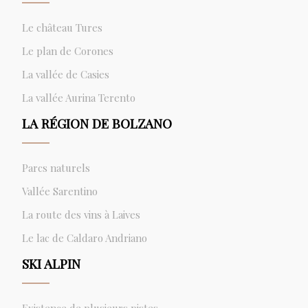
Le château Tures
Le plan de Corones
La vallée de Casies
La vallée Aurina Terento
LA RÉGION DE BOLZANO
Parcs naturels
Vallée Sarentino
La route des vins à Laives
Le lac de Caldaro Andriano
SKI ALPIN