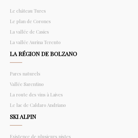
Le château Tures
Le plan de Corones
La vallée de Casies
La vallée Aurina Terento
LA RÉGION DE BOLZANO
Parcs naturels
Vallée Sarentino
La route des vins à Laives
Le lac de Caldaro Andriano
SKI ALPIN
Existence de plusieurs pistes