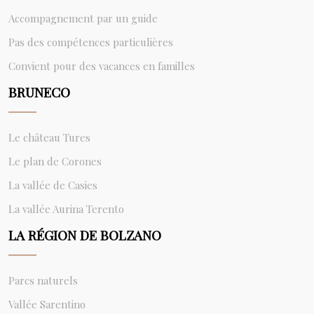
Accompagnement par un guide
Pas des compétences particulières
Convient pour des vacances en familles
BRUNECO
Le château Tures
Le plan de Corones
La vallée de Casies
La vallée Aurina Terento
LA RÉGION DE BOLZANO
Parcs naturels
Vallée Sarentino