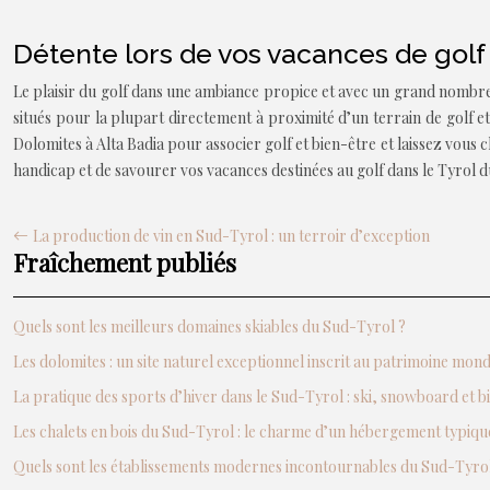
Détente lors de vos vacances de golf
Le plaisir du golf dans une ambiance propice et avec un grand nombre d
situés pour la plupart directement à proximité d’un terrain de golf e
Dolomites à Alta Badia pour associer golf et bien-être et laissez vous 
handicap et de savourer vos vacances destinées au golf dans le Tyrol du
La production de vin en Sud-Tyrol : un terroir d’exception
Fraîchement publiés
Quels sont les meilleurs domaines skiables du Sud-Tyrol ?
Les dolomites : un site naturel exceptionnel inscrit au patrimoine mo
La pratique des sports d’hiver dans le Sud-Tyrol : ski, snowboard et b
Les chalets en bois du Sud-Tyrol : le charme d’un hébergement typiqu
Quels sont les établissements modernes incontournables du Sud-Tyrol