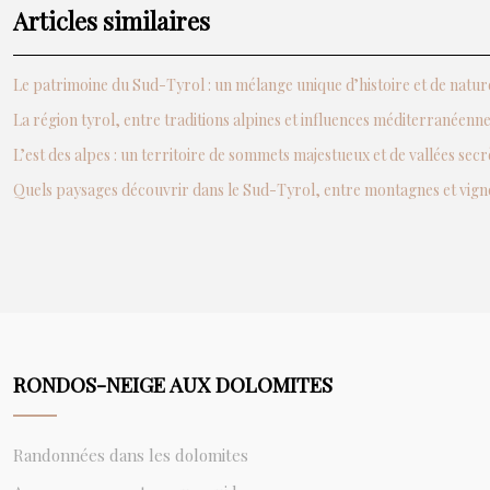
Articles similaires
Le patrimoine du Sud-Tyrol : un mélange unique d’histoire et de natur
La région tyrol, entre traditions alpines et influences méditerranéenn
L’est des alpes : un territoire de sommets majestueux et de vallées secr
Quels paysages découvrir dans le Sud-Tyrol, entre montagnes et vign
RONDOS-NEIGE AUX DOLOMITES
Randonnées dans les dolomites