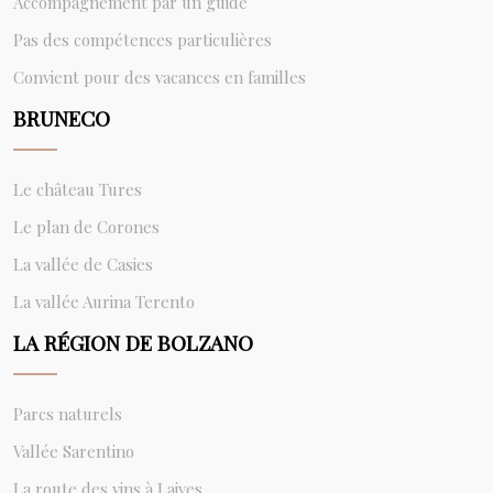
Accompagnement par un guide
Pas des compétences particulières
Convient pour des vacances en familles
BRUNECO
Le château Tures
Le plan de Corones
La vallée de Casies
La vallée Aurina Terento
LA RÉGION DE BOLZANO
Parcs naturels
Vallée Sarentino
La route des vins à Laives