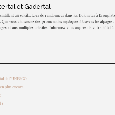
ertal et Gadertal
intillent au soleil… Lors de randonnées dans les Dolomites à Kronplatz
bleu. Que vous choisissiez des promenades mystiques à travers les alpa
ysages et aux multiples activités. Informez-vous auprès de votre hôte
ndial de l’UNESCO
ien plus encore
e
 ?