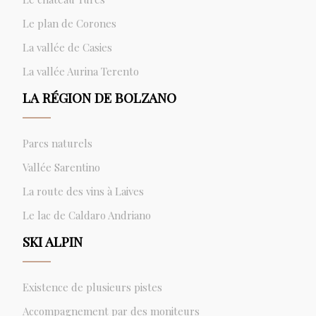
Le plan de Corones
La vallée de Casies
La vallée Aurina Terento
LA RÉGION DE BOLZANO
Parcs naturels
Vallée Sarentino
La route des vins à Laives
Le lac de Caldaro Andriano
SKI ALPIN
Existence de plusieurs pistes
Accompagnement par des moniteurs