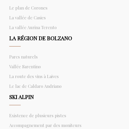
Le plan de Corones
La vallée de Casies
La vallée Aurina Terento
LA RÉGION DE BOLZANO
Parcs naturels
Vallée Sarentino
La route des vins à Laives
Le lac de Caldaro Andriano
SKI ALPIN
Existence de plusieurs pistes
Accompagnement par des moniteurs