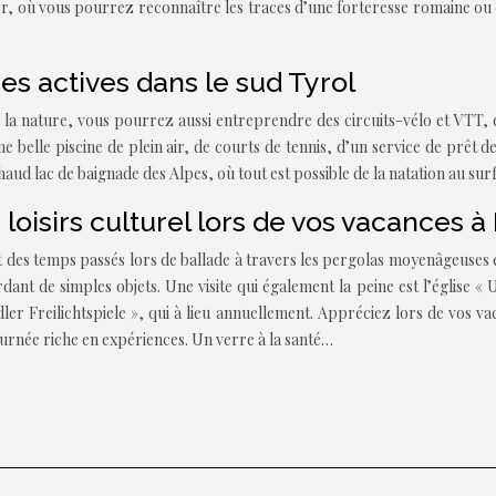
er, où vous pourrez reconnaître les traces d’une forteresse romaine o
ces actives dans le sud Tyrol
a nature, vous pourrez aussi entreprendre des circuits-vélo et VTT, qui
e belle piscine de plein air, de courts de tennis, d’un service de prêt d
haud lac de baignade des Alpes, où tout est possible de la natation au sur
loisirs culturel lors de vos vacances 
t des temps passés lors de ballade à travers les pergolas moyenâgeuses 
ant de simples objets. Une visite qui également la peine est l’église « 
dler Freilichtspiele », qui à lieu annuellement. Appréciez lors de vo
urnée riche en expériences. Un verre à la santé…