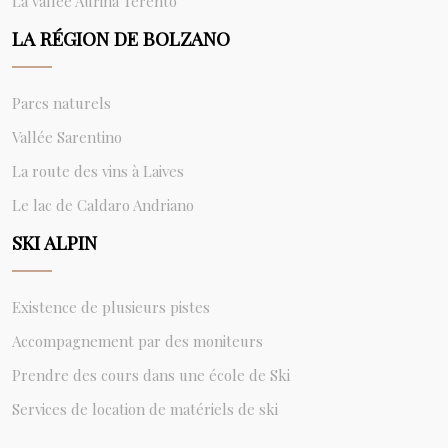
La vallée Aurina Terento
LA RÉGION DE BOLZANO
Parcs naturels
Vallée Sarentino
La route des vins à Laives
Le lac de Caldaro Andriano
SKI ALPIN
Existence de plusieurs pistes
Accompagnement par des moniteurs
Prendre des cours dans une école de Ski
Services de location de matériels de ski