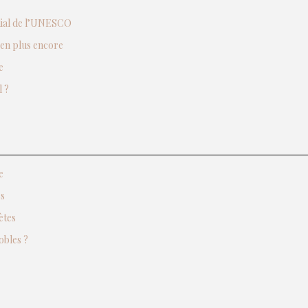
ndial de l’UNESCO
ien plus encore
e
 ?
e
es
ètes
obles ?