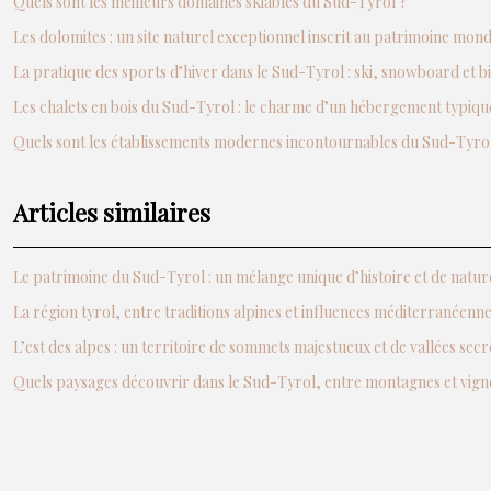
Quels sont les meilleurs domaines skiables du Sud-Tyrol ?
Les dolomites : un site naturel exceptionnel inscrit au patrimoine mo
La pratique des sports d’hiver dans le Sud-Tyrol : ski, snowboard et b
Les chalets en bois du Sud-Tyrol : le charme d’un hébergement typiqu
Quels sont les établissements modernes incontournables du Sud-Tyrol
Articles similaires
Le patrimoine du Sud-Tyrol : un mélange unique d’histoire et de natur
La région tyrol, entre traditions alpines et influences méditerranéenn
L’est des alpes : un territoire de sommets majestueux et de vallées secr
Quels paysages découvrir dans le Sud-Tyrol, entre montagnes et vign