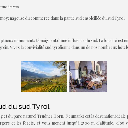
oute des vins
 moyenâgeuse du commerce dans la partie sud ensoleillée du sud Tyrol.
omptueux monuments témoignent d’une influence du sud. La localité est 
grein. Vivez la convivialité sud tyrolienne dans un de nos nombreux hôte
ud du sud Tyrol
erg et du parc naturel Trudner Horn, Neumarkt est la destination idéal
 vergers et les forets, et vous mènent jusqu’à 2500 m d’altitude, d’o