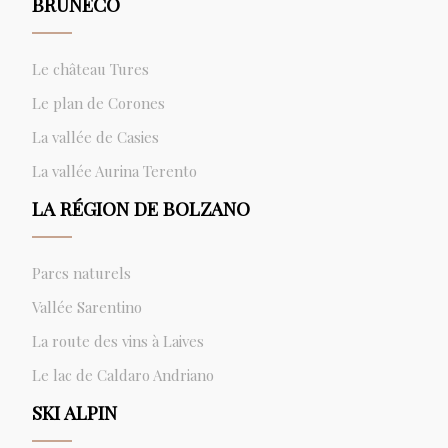
BRUNECO
Le château Tures
Le plan de Corones
La vallée de Casies
La vallée Aurina Terento
LA RÉGION DE BOLZANO
Parcs naturels
Vallée Sarentino
La route des vins à Laives
Le lac de Caldaro Andriano
SKI ALPIN