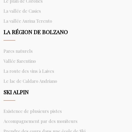
Le plan de Corones
La vallée de Casies
La vallée Aurina Terento
LA RÉGION DE BOLZANO
Parcs naturels
Vallée Sarentino
La route des vins à Laives
Le lac de Caldaro Andriano
SKI ALPIN
Existence de plusieurs pistes
Accompagnement par des moniteurs
Prendre des cours dans une école de Ski