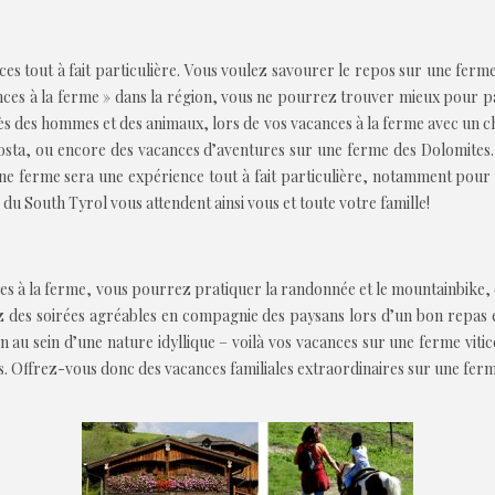
s tout à fait particulière. Vous voulez savourer le repos sur une ferm
nces à la ferme » dans la région, vous ne pourrez trouver mieux pour pa
ès des hommes et des animaux, lors de vos vacances à la ferme avec un chie
nosta, ou encore des vacances d’aventures sur une ferme des Dolomites.
ne ferme sera une expérience tout à fait particulière, notamment pour l
u South Tyrol vous attendent ainsi vous et toute votre famille!
ces à la ferme, vous pourrez pratiquer la randonnée et le mountainbike, 
ez des soirées agréables en compagnie des paysans lors d’un bon repas e
on au sein d’une nature idyllique – voilà vos vacances sur une ferme vit
s. Offrez-vous donc des vacances familiales extraordinaires sur une ferm