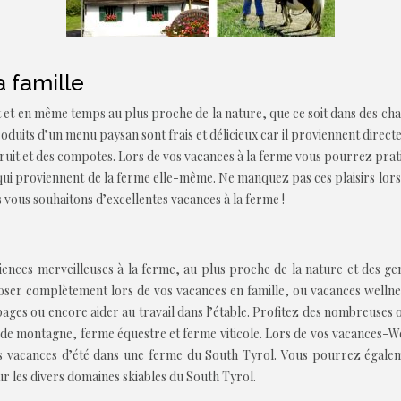
 famille
et en même temps au plus proche de la nature, que ce soit dans des ch
 produits d’un menu paysan sont frais et délicieux car il proviennent dire
 fruit et des compotes. Lors de vos vacances à la ferme vous pourrez pra
qui proviennent de la ferme elle-même. Ne manquez pas ces plaisirs lors
 vous souhaitons d’excellentes vacances à la ferme !
ences merveilleuses à la ferme, au plus proche de la nature et des gens
ser complètement lors de vos vacances en famille, ou vacances wellness
pages ou encore aider au travail dans l’étable. Profitez des nombreuses 
de montagne, ferme équestre et ferme viticole. Lors de vos vacances-W
os vacances d’été dans une ferme du South Tyrol. Vous pourrez égalem
ur les divers domaines skiables du South Tyrol.