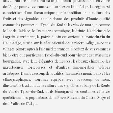
lacs á l’eau cristalline : cela est le panorama qui vous attend en Vallée
de l’Adige pour vos vacances culturelles en Haut Adige. La région est
caractérisée d’une façon unique par la tradition de la culture des
fruits et des vignobles et elle donne des produits d’haute qualité
comme les pommes du Tyrol-du-Sud et les vins de marque comme
le Lac de Caldare, le Traminer aromatique, le Sainte-Madeleine et le
Lagrein. Carrément, la patrie du vin est surtout la Route du Vin du
Haut Adige, située sur le côté oriental de la rivière Adige, avec ses
villages pittoresques à l’air méditerranéen. Profitez de vos vacances
bien- être ou sportives au Tyrol-du-Sud pour visiter ces ravissantes
bourgades, avec leur élégantes demeures, les beaux châteaux, les
majestueuses forteresses et d’autres innombrables trésors
artistiques. Dans beaucoup de localités, les musées municipaux et les
ethnographiques, toujours équipés avec beaucoup de soin,
illustrent la tradition de la culture des vignobles au long de la Route
du Vin du Tyrol-du-Sud, et ils témoignent les coutumes et la vie
quotidienne des populations de la Bassa Atesina, du Outre-Adige et
de la Vallée de l’Adige.