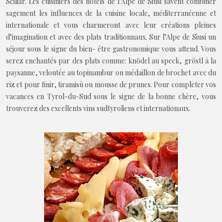
Sciliar. Les cuisiniers des hôtels de l’Alpe de Siusi savent combiner
sagement les influences de la cuisine locale, méditerranéenne et
internationale et vous charmeront avec leur créations pleines
d’imagination et avec des plats traditionnaux. Sur l’Alpe de Siusi un
séjour sous le signe du bien- être gastronomique vous attend. Vous
serez enchantés par des plats comme: knödel au speck, gröstl á la
paysanne, veloutée au topinambur ou médaillon de brochet avec du
riz et pour finir, tiramisù ou mousse de prunes. Pour completer vos
vacances en Tyrol-du-Sud sous le signe de la bonne chère, vous
trouverez des excellents vins sudtyroliens et internationaux.