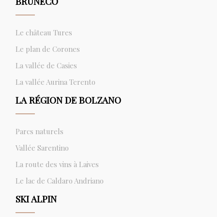
BRUNECO
Le château Tures
Le plan de Corones
La vallée de Casies
La vallée Aurina Terento
LA RÉGION DE BOLZANO
Parcs naturels
Vallée Sarentino
La route des vins à Laives
Le lac de Caldaro Andriano
SKI ALPIN