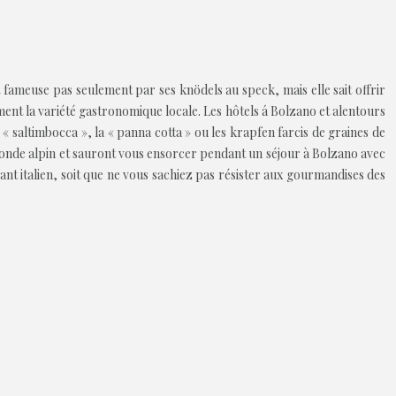
t fameuse pas seulement par ses knödels au speck, mais elle sait offrir
ent la variété gastronomique locale. Les hôtels á Bolzano et alentours
« saltimbocca », la « panna cotta » ou les krapfen farcis de graines de
u monde alpin et sauront vous ensorcer pendant un séjour à Bolzano avec
ant italien, soit que ne vous sachiez pas résister aux gourmandises des