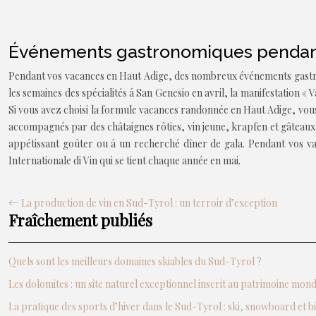
Événements gastronomiques pendant
Pendant vos vacances en Haut Adige, des nombreux événements gastronom
les semaines des spécialités á San Genesio en avril, la manifestation «
Si vous avez choisi la formule vacances randonnée en Haut Adige, vou
accompagnés par des châtaignes rôties, vin jeune, krapfen et gâteaux
appétissant goûter ou á un recherché dîner de gala. Pendant vos va
Internationale di Vin qui se tient chaque année en mai.
La production de vin en Sud-Tyrol : un terroir d’exception
Fraîchement publiés
Quels sont les meilleurs domaines skiables du Sud-Tyrol ?
Les dolomites : un site naturel exceptionnel inscrit au patrimoine mo
La pratique des sports d’hiver dans le Sud-Tyrol : ski, snowboard et b