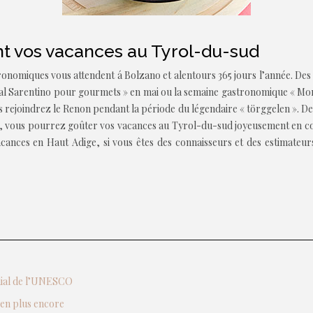
 vos vacances au Tyrol-du-sud
iques vous attendent á Bolzano et alentours 365 jours l’année. Des fêt
 Val Sarentino pour gourmets » en mai ou la semaine gastronomique « Morg
s rejoindrez le Renon pendant la période du légendaire « törggelen ». D
, vous pourrez goûter vos vacances au Tyrol-du-sud joyeusement en com
cances en Haut Adige, si vous êtes des connaisseurs et des estimateu
ndial de l’UNESCO
ien plus encore