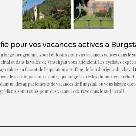
fié pour vos vacances actives à Burgst
 large programme sport et loisirs pour vos vacances actives dans le sud
tschtal et dans la vallée de Vinschgau vous attendent. Les cyclistes ex
réables en faisant de l’équitation à Hafling, le lieu d’origine du cheval Ha
enade avec le parcours santé, qui longe les restes du mur encerclant l
ans un des appartements de vacances de Burgstall ou vous laissez dorlo
rédients sont réunis pour des vacances de rêve dans le sud Tyrol !