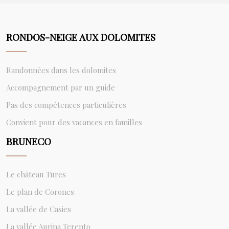
RONDOS-NEIGE AUX DOLOMITES
Randonnées dans les dolomites
Accompagnement par un guide
Pas des compétences particulières
Convient pour des vacances en familles
BRUNECO
Le château Tures
Le plan de Corones
La vallée de Casies
La vallée Aurina Terento