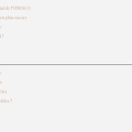
ndial de l’UNESCO
ien plus encore
e
 ?
e
es
ètes
obles ?