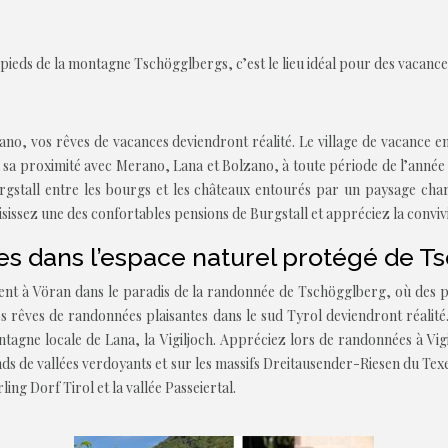
 pieds de la montagne Tschögglbergs, c’est le lieu idéal pour des vacanc
no, vos rêves de vacances deviendront réalité. Le village de vacance en
a proximité avec Merano, Lana et Bolzano, à toute période de l’année un
urgstall entre les bourgs et les châteaux entourés par un paysage ch
hoisissez une des confortables pensions de Burgstall et appréciez la conviv
s dans l’espace naturel protégé de 
t à Vöran dans le paradis de la randonnée de Tschögglberg, où des pos
os rêves de randonnées plaisantes dans le sud Tyrol deviendront réalité
agne locale de Lana, la Vigiljoch. Appréciez lors de randonnées à Vigi
ds de vallées verdoyants et sur les massifs Dreitausender-Riesen du Tex
ing Dorf Tirol et la vallée Passeiertal.