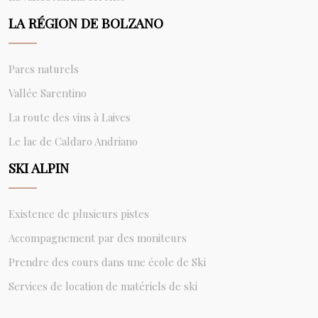
LA RÉGION DE BOLZANO
Parcs naturels
Vallée Sarentino
La route des vins à Laives
Le lac de Caldaro Andriano
SKI ALPIN
Existence de plusieurs pistes
Accompagnement par des moniteurs
Prendre des cours dans une école de Ski
Services de location de matériels de ski