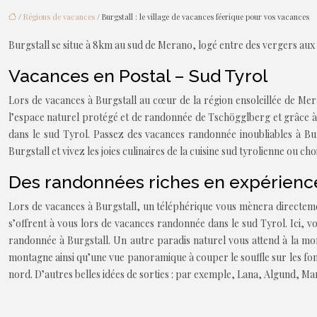
/
Régions de vacances
/ Burgstall : le village de vacances féerique pour vos vacances
Burgstall se situe à 8km au sud de Merano, logé entre des vergers aux
Vacances en Postal – Sud Tyrol
Lors de vacances à Burgstall au cœur de la région ensoleillée de Mera
l’espace naturel protégé et de randonnée de Tschögglberg et grâce à s
dans le sud Tyrol. Passez des vacances randonnée inoubliables à B
Burgstall et vivez les joies culinaires de la cuisine sud tyrolienne ou c
Des randonnées riches en expérience
Lors de vacances à Burgstall, un téléphérique vous mènera directemen
s’offrent à vous lors de vacances randonnée dans le sud Tyrol. Ici, v
randonnée à Burgstall. Un autre paradis naturel vous attend à la mont
montagne ainsi qu’une vue panoramique à couper le souffle sur les fon
nord. D’autres belles idées de sorties : par exemple, Lana, Algund, Marl