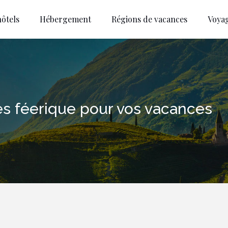
ôtels
Hébergement
Régions de vacances
Voya
ces féerique pour vos vacances