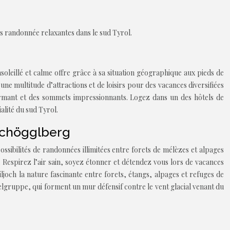
es randonnée relaxantes dans le sud Tyrol.
soleillé et calme offre grâce à sa situation géographique aux pieds de
e multitude d’attractions et de loisirs pour des vacances diversifiées
armant et des sommets impressionnants. Logez dans un des hôtels de
ialité du sud Tyrol.
Tschögglberg
sibilités de randonnées illimitées entre forets de mélèzes et alpages
. Respirez l’air sain, soyez étonner et détendez vous lors de vacances
ljoch la nature fascinante entre forets, étangs, alpages et refuges de
elgruppe, qui forment un mur défensif contre le vent glacial venant du