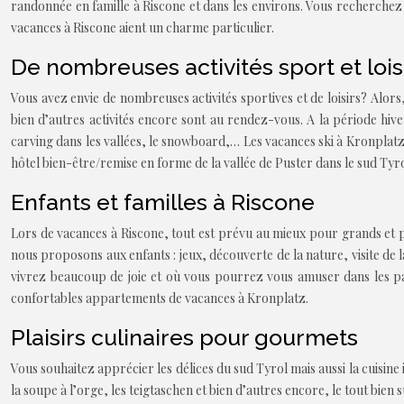
randonnée en famille à Riscone et dans les environs. Vous recherchez 
vacances à Riscone aient un charme particulier.
De nombreuses activités sport et lois
Vous avez envie de nombreuses activités sportives et de loisirs? Alors
bien d’autres activités encore sont au rendez-vous. A la période hiv
carving dans les vallées, le snowboard,… Les vacances ski à Kronplatz s
hôtel bien-être/remise en forme de la vallée de Puster dans le sud Tyrol
Enfants et familles à Riscone
Lors de vacances à Riscone, tout est prévu au mieux pour grands et pe
nous proposons aux enfants : jeux, découverte de la nature, visite de 
vivrez beaucoup de joie et où vous pourrez vous amuser dans les parc
confortables appartements de vacances à Kronplatz.
Plaisirs culinaires pour gourmets
Vous souhaitez apprécier les délices du sud Tyrol mais aussi la cuisine
la soupe à l’orge, les teigtaschen et bien d’autres encore, le tout bi