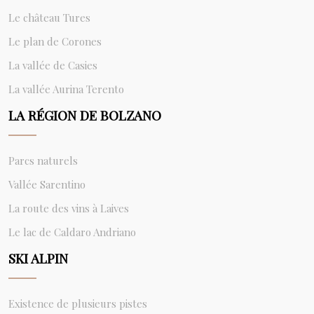
Le château Tures
Le plan de Corones
La vallée de Casies
La vallée Aurina Terento
LA RÉGION DE BOLZANO
Parcs naturels
Vallée Sarentino
La route des vins à Laives
Le lac de Caldaro Andriano
SKI ALPIN
Existence de plusieurs pistes