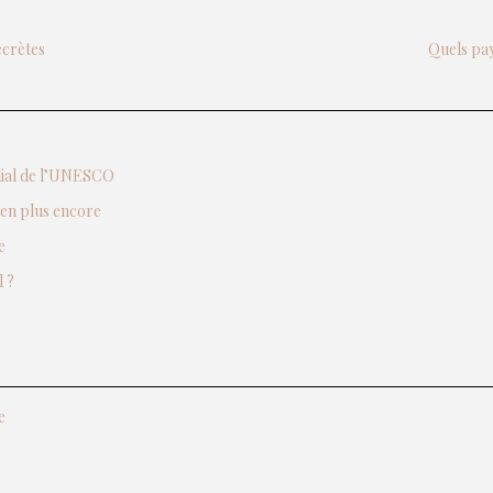
ecrètes
Quels pay
ndial de l’UNESCO
ien plus encore
e
 ?
e