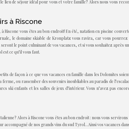
le lieu de séjour idéal pour vous et votre famille? Alors nous vous re
irs à Riscone
, à Riscone vous êtes au bon endroit! En été, natation en piscine couvert
ernale, le domaine skiable de Kronplatz vous ravira, car vous pourrez 
eront le point culminant de vos vacances, et si vous souhaitez après une j
 est ce qu’il vous faut.
tits de façon à ce que vos vacances en famille dans les Dolomites soient
la ferme, ou rassember des souvenirs inoubliables au paradis de l’escal
s ski enfants et les salles de jeux d’intérieur. Vous n’avez pas enco
 italienne? Alors à Riscone vous êtes au bon endroit : nous vous serviron
en sur accompagné de nos grands vins du sud Tyrol…Ainsi vos vacances dans