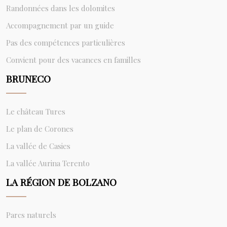
Randonnées dans les dolomites
Accompagnement par un guide
Pas des compétences particulières
Convient pour des vacances en familles
BRUNECO
Le château Tures
Le plan de Corones
La vallée de Casies
La vallée Aurina Terento
LA RÉGION DE BOLZANO
Parcs naturels