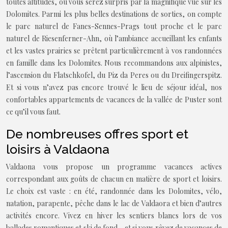
toutes altitudes, où vous serez surpris par la magnifique vue sur les
Dolomites. Parmi les plus belles destinations de sorties, on compte
le parc naturel de Fanes-Sennes-Prags tout proche et le parc
naturel de Riesenferner-Ahn, où l’ambiance accueillant les enfants
et les vastes prairies se prêtent particulièrement à vos randonnées
en famille dans les Dolomites. Nous recommandons aux alpinistes,
l’ascension du Flatschkofel, du Piz da Peres ou du Dreifingerspitz.
Et si vous n’avez pas encore trouvé le lieu de séjour idéal, nos
confortables appartements de vacances de la vallée de Puster sont
ce qu’il vous faut.
De nombreuses offres sport et
loisirs à Valdaona
Valdaona vous propose un programme vacances actives
correspondant aux goûts de chacun en matière de sport et loisirs.
Le choix est vaste : en été, randonnée dans les Dolomites, vélo,
natation, parapente, pêche dans le lac de Valdaora et bien d’autres
activités encore. Vivez en hiver les sentiers blancs lors de vos
ballades romantiques et ski de fond… et si vous rêvez de vacances de