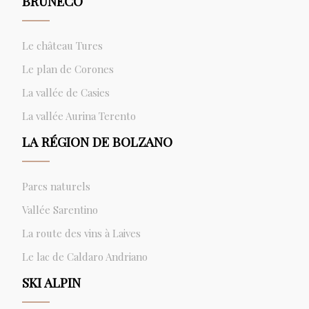
BRUNECO
Le château Tures
Le plan de Corones
La vallée de Casies
La vallée Aurina Terento
LA RÉGION DE BOLZANO
Parcs naturels
Vallée Sarentino
La route des vins à Laives
Le lac de Caldaro Andriano
SKI ALPIN