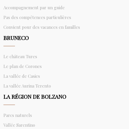
Accompagnement par un guide
Pas des compétences particulières
Convient pour des vacances en familles
BRUNECO
Le château Tures
Le plan de Corones
La vallée de Casies
La vallée Aurina Terento
LA RÉGION DE BOLZANO
Parcs naturels
Vallée Sarentino