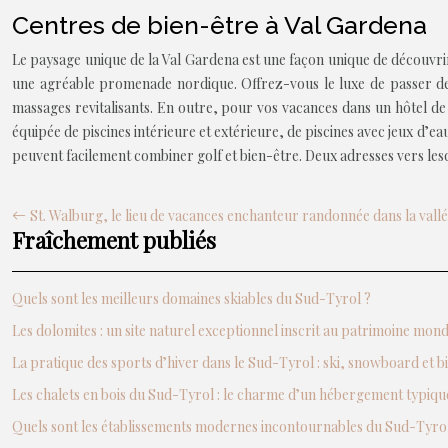
Centres de bien-être à Val Gardena
Le paysage unique de la Val Gardena est une façon unique de découvri
une agréable promenade nordique. Offrez-vous le luxe de passer des
massages revitalisants. En outre, pour vos vacances dans un hôtel de
équipée de piscines intérieure et extérieure, de piscines avec jeux d’e
peuvent facilement combiner golf et bien-être. Deux adresses vers lesque
St. Walburg, le lieu de vacances enchanteur randonnée dans la vall
Fraîchement publiés
Quels sont les meilleurs domaines skiables du Sud-Tyrol ?
Les dolomites : un site naturel exceptionnel inscrit au patrimoine mo
La pratique des sports d’hiver dans le Sud-Tyrol : ski, snowboard et b
Les chalets en bois du Sud-Tyrol : le charme d’un hébergement typiqu
Quels sont les établissements modernes incontournables du Sud-Tyrol