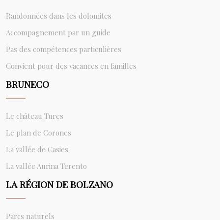
Randonnées dans les dolomites
Accompagnement par un guide
Pas des compétences particulières
Convient pour des vacances en familles
BRUNECO
Le château Tures
Le plan de Corones
La vallée de Casies
La vallée Aurina Terento
LA RÉGION DE BOLZANO
Parcs naturels