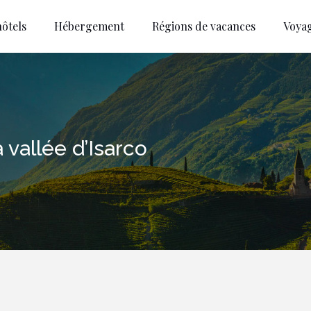
ôtels
Hébergement
Régions de vacances
Voya
vallée d’Isarco