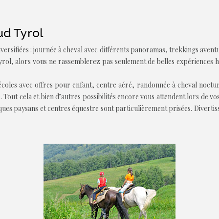
ud Tyrol
versifiées : journée à cheval avec différents panoramas, trekkings aventur
rol, alors vous ne rassemblerez pas seulement de belles expériences hi
et écoles avec offres pour enfant, centre aéré, randonnée à cheval noct
 Tout cela et bien d’autres possibilités encore vous attendent lors de v
ques paysans et centres équestre sont particulièrement prisées. Divertiss