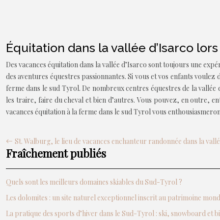
Équitation dans la vallée d’Isarco lor
Des vacances équitation dans la vallée d’Isarco sont toujours une expéri
des aventures équestres passionnantes. Si vous et vos enfants voulez de
ferme dans le sud Tyrol. De nombreux centres équestres de la vallée d’
les traire, faire du cheval et bien d’autres. Vous pouvez, en outre, 
vacances équitation à la ferme dans le sud Tyrol vous enthousiasmeront
St. Walburg, le lieu de vacances enchanteur randonnée dans la vall
Fraîchement publiés
Quels sont les meilleurs domaines skiables du Sud-Tyrol ?
Les dolomites : un site naturel exceptionnel inscrit au patrimoine mo
La pratique des sports d’hiver dans le Sud-Tyrol : ski, snowboard et b