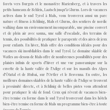
forets vers Burgeis et le monastère Marienberg, et à travers les
petits hameaux de Schleis, Laatsch jusqu’à Glurns. Lors de vacances
actives dans le sud Tyrol à Mals, vous trouverez aussi un parc
nature et fitness à Schlinig, Mals et Glurns, des sentiers de nordic
walking dans un environnement incomparable, une piscine couvert
et de plein air avec sauna, une salle d’escalade, des terrains de
tennis, des possibilités de pratiquer le parapente et des aires de jeux
pour enfants. En hiver, Mals offre des conditions idéales pour des
vacances ski inoubliables dans le sud Tyrol. Le domaine skiable de
Watles au-dessus de Mals offre de nombreuses possibilités pour des
plaisirs infinis de sports d’hiver et une vue panoramique sur la
cuvette de la haute vallée de l’Adige et sur les massifs des Alpes
d’Ötztal et de Stubai, sur l’Ortler et le Sesvenna. En outre, les
meilleurs domaines skiables de la haute vallée de l’Adige se trouvent
à proximité directe, et à Schlinig de belles pistes vous attendent
pour pratiquer le ski de fond. Ceux qui rêvent de vacances bien-
être/remise en forme dans le sud Tyrol trouveront dans les hôtels
bien-être/remise en forme de Mals un programme bien-être à toute
époque de l’année.