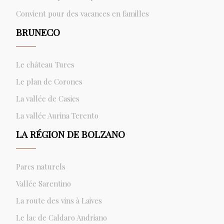
Convient pour des vacances en familles
BRUNECO
Le château Tures
Le plan de Corones
La vallée de Casies
La vallée Aurina Terento
LA RÉGION DE BOLZANO
Parcs naturels
Vallée Sarentino
La route des vins à Laives
Le lac de Caldaro Andriano