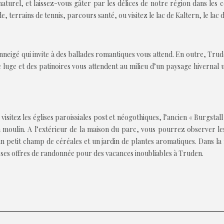
turel, et laissez-vous gâter par les délices de notre région dans les c
, terrains de tennis, parcours santé, ou visitez le lac de Kaltern, le lac
eigé qui invite à des ballades romantiques vous attend. En outre, Trude
 de luge et des patinoires vous attendent au milieu d’un paysage hivernal
isitez les églises paroissiales post et néogothiques, l’ancien « Burgstall
oulin. A l’extérieur de la maison du parc, vous pourrez observer les 
 petit champ de céréales et un jardin de plantes aromatiques. Dans la
erses offres de randonnée pour des vacances inoubliables à Truden.