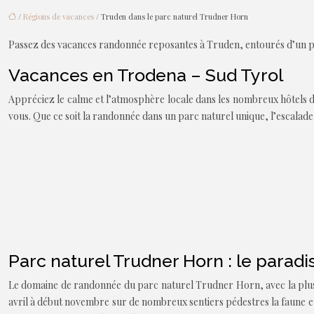
/
Régions de vacances
/ Truden dans le parc naturel Trudner Horn
Passez des vacances randonnée reposantes à Truden, entourés d’un pa
Vacances en Trodena – Sud Tyrol
Appréciez le calme et l’atmosphère locale dans les nombreux hôtels de
vous. Que ce soit la randonnée dans un parc naturel unique, l’escalade, 
Parc naturel Trudner Horn : le parad
Le domaine de randonnée du parc naturel Trudner Horn, avec la plus g
avril à début novembre sur de nombreux sentiers pédestres la faune et 