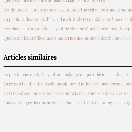
Quels sont les meilleurs domaines skiables du Sud-Tyrol ?
Les dolomites : un site naturel exceptionnel inscrit au patrimoine mo
La pratique des sports d’hiver dans le Sud-Tyrol : ski, snowboard et b
Les chalets en bois du Sud-Tyrol : le charme d’un hébergement typiqu
Quels sont les établissements modernes incontournables du Sud-Tyrol
Articles similaires
Le patrimoine du Sud-Tyrol : un mélange unique d’histoire et de natur
La région tyrol, entre traditions alpines et influences méditerranéenn
L’est des alpes : un territoire de sommets majestueux et de vallées secr
Quels paysages découvrir dans le Sud-Tyrol, entre montagnes et vign