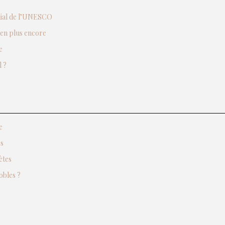
ndial de l’UNESCO
ien plus encore
e
 ?
e
es
ètes
obles ?