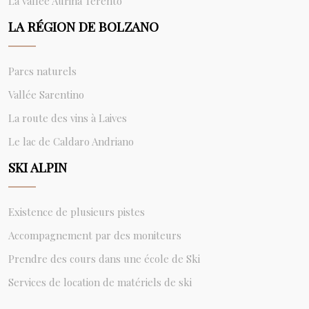
La vallée Aurina Terento
LA RÉGION DE BOLZANO
Parcs naturels
Vallée Sarentino
La route des vins à Laives
Le lac de Caldaro Andriano
SKI ALPIN
Existence de plusieurs pistes
Accompagnement par des moniteurs
Prendre des cours dans une école de Ski
Services de location de matériels de ski