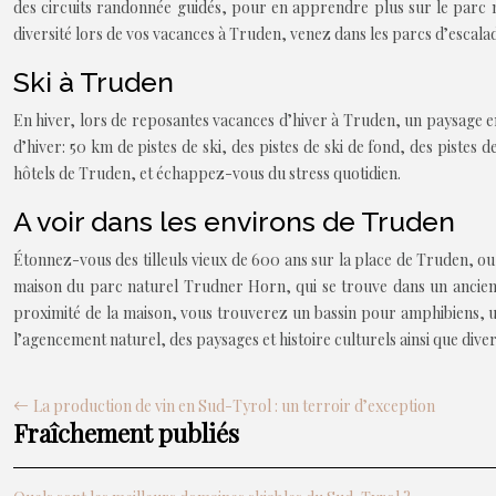
des circuits randonnée guidés, pour en apprendre plus sur le parc na
diversité lors de vos vacances à Truden, venez dans les parcs d’escalade
Ski à Truden
En hiver, lors de reposantes vacances d’hiver à Truden, un paysage enn
d’hiver: 50 km de pistes de ski, des pistes de ski de fond, des pistes
hôtels de Truden, et échappez-vous du stress quotidien.
A voir dans les environs de Truden
Étonnez-vous des tilleuls vieux de 600 ans sur la place de Truden, ou v
maison du parc naturel Trudner Horn, qui se trouve dans un ancien m
proximité de la maison, vous trouverez un bassin pour amphibiens, un
l’agencement naturel, des paysages et histoire culturels ainsi que div
La production de vin en Sud-Tyrol : un terroir d’exception
Fraîchement publiés