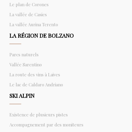
Le plan de Corones
La vallée de Casies
La vallée Aurina Terento
LA RÉGION DE BOLZANO
Parcs naturels
Vallée Sarentino
La route des vins à Laives
Le lac de Caldaro Andriano
SKI ALPIN
Existence de plusieurs pistes
Accompagnement par des moniteurs