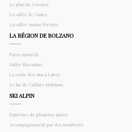
Le plan de Corones
La vallée de Casies
La vallée Aurina Terento
LA RÉGION DE BOLZANO
Parcs naturels
Vallée Sarentino
La route des vins à Laives
Le lac de Caldaro Andriano
SKI ALPIN
Existence de plusieurs pistes
Accompagnement par des moniteurs