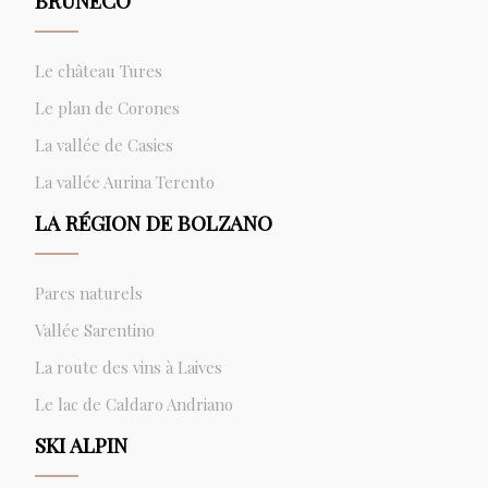
BRUNECO
Le château Tures
Le plan de Corones
La vallée de Casies
La vallée Aurina Terento
LA RÉGION DE BOLZANO
Parcs naturels
Vallée Sarentino
La route des vins à Laives
Le lac de Caldaro Andriano
SKI ALPIN