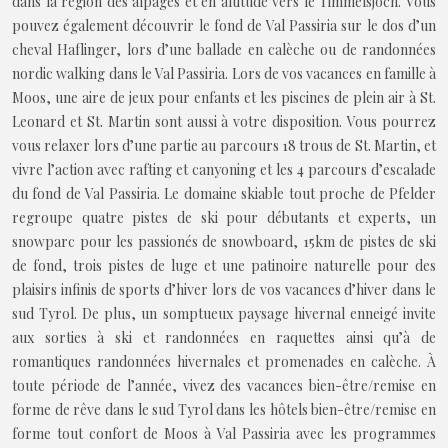
dans la région des alpages et en altitude vers le Timmelsjoch. Vous
pouvez également découvrir le fond de Val Passiria sur le dos d’un
cheval Haflinger, lors d’une ballade en calèche ou de randonnées
nordic walking dans le Val Passiria. Lors de vos vacances en famille à
Moos, une aire de jeux pour enfants et les piscines de plein air à St.
Leonard et St. Martin sont aussi à votre disposition. Vous pourrez
vous relaxer lors d’une partie au parcours 18 trous de St. Martin, et
vivre l’action avec rafting et canyoning et les 4 parcours d’escalade
du fond de Val Passiria. Le domaine skiable tout proche de Pfelder
regroupe quatre pistes de ski pour débutants et experts, un
snowparc pour les passionés de snowboard, 15km de pistes de ski
de fond, trois pistes de luge et une patinoire naturelle pour des
plaisirs infinis de sports d’hiver lors de vos vacances d’hiver dans le
sud Tyrol. De plus, un somptueux paysage hivernal enneigé invite
aux sorties à ski et randonnées en raquettes ainsi qu’à de
romantiques randonnées hivernales et promenades en calèche. À
toute période de l’année, vivez des vacances bien-être/remise en
forme de rêve dans le sud Tyrol dans les hôtels bien-être/remise en
forme tout confort de Moos à Val Passiria avec les programmes