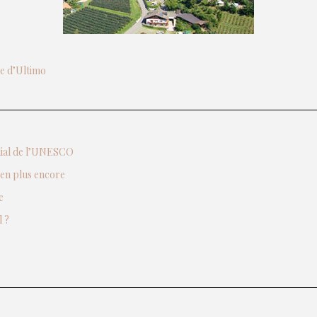
ée d’Ultimo
ndial de l’UNESCO
ien plus encore
e
 ?