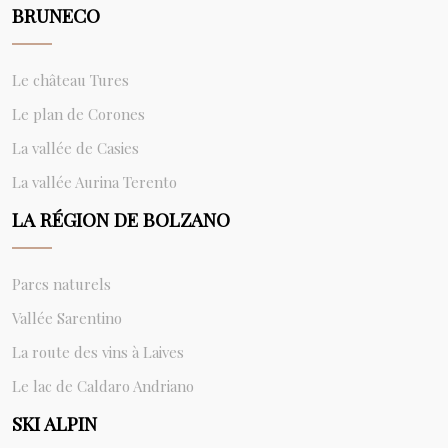
BRUNECO
Le château Tures
Le plan de Corones
La vallée de Casies
La vallée Aurina Terento
LA RÉGION DE BOLZANO
Parcs naturels
Vallée Sarentino
La route des vins à Laives
Le lac de Caldaro Andriano
SKI ALPIN