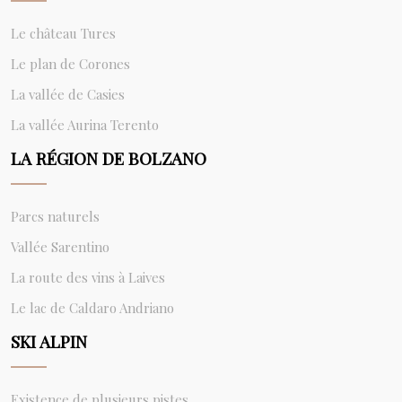
Le château Tures
Le plan de Corones
La vallée de Casies
La vallée Aurina Terento
LA RÉGION DE BOLZANO
Parcs naturels
Vallée Sarentino
La route des vins à Laives
Le lac de Caldaro Andriano
SKI ALPIN
Existence de plusieurs pistes