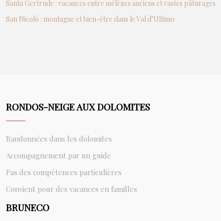
Santa Gertrude : vacances entre mélèzes anciens et vastes pâturages
San Nicolò : montagne et bien-être dans le Val d’Ultimo
RONDOS-NEIGE AUX DOLOMITES
Randonnées dans les dolomites
Accompagnement par un guide
Pas des compétences particulières
Convient pour des vacances en familles
BRUNECO