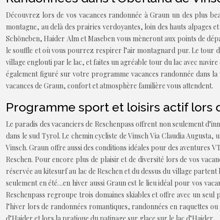
Découvrez lors de vos vacances randonnée à Graun un des plus beau
montagne, au delà des prairies verdoyantes, loin des hauts alpages et
Schöneben, Haider Alm et Maseben vous mèneront aux points de départ
le souffle et où vous pourrez respirer l’air montagnard pur. Le tour 
village englouti par le lac, et faites un agréable tour du lac avec nav
également figuré sur votre programme vacances randonnée dans la val
vacances de Graun, confort et atmosphère familière vous attendent.
Programme sport et loisirs actif lors 
Le paradis des vacanciers de Reschenpass offrent non seulement d’inno
dans le sud Tyrol. Le chemin cycliste de Vinsch Via Claudia Augusta, u
Vinsch. Graun offre aussi des conditions idéales pour des aventures VT
Reschen. Pour encore plus de plaisir et de diversité lors de vos vacan
réservée au kitesurf au lac de Reschen et du dessus du village partent l
seulement en été…en hiver aussi Graun est le lieu idéal pour vos vaca
Reschenpass regroupe trois domaines skiables et offre avec un seul p
l’hiver lors de randonnées romantiques, randonnées en raquettes ou pr
d’Haider et lors la pratique du patinage sur glace sur le lac d’Haider.