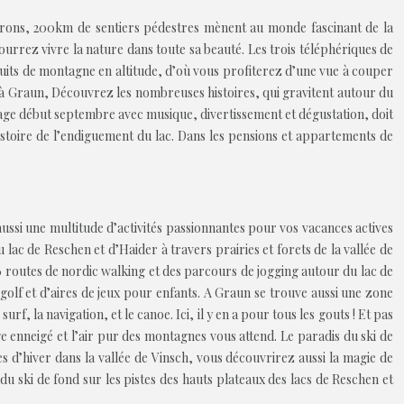
irons, 200km de sentiers pédestres mènent au monde fascinant de la
urrez vivre la nature dans toute sa beauté. Les trois téléphériques de
its de montagne en altitude, d’où vous profiterez d’une vue à couper
e à Graun, Découvrez les nombreuses histoires, qui gravitent autour du
alpage début septembre avec musique, divertissement et dégustation, doit
stoire de l’endiguement du lac. Dans les pensions et appartements de
ussi une multitude d’activités passionnantes pour vos vacances actives
lac de Reschen et d’Haider à travers prairies et forets de la vallée de
 6 routes de nordic walking et des parcours de jogging autour du lac de
igolf et d’aires de jeux pour enfants. A Graun se trouve aussi une zone
, la navigation, et le canoe. Ici, il y en a pour tous les gouts ! Et pas
e enneigé et l’air pur des montagnes vous attend. Le paradis du ski de
 d’hiver dans la vallée de Vinsch, vous découvrirez aussi la magie de
u ski de fond sur les pistes des hauts plateaux des lacs de Reschen et