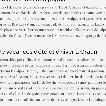
x et des plus divers paysages du sud Tyrol. A Graun et dans ses env
 autour du célèbre lac de Reschen. Lors de randonnées à Graun, vous po
 idéal pour de superbes randonnées dans les alpages et pour des circu
du lac de Reschen est une randonnée idéale pour vos vacances en famill
ire de plaisance MS Hubertus Interregio. La traditionnelle descente de l’
lée de Vinsch. Dans le musée de la ville, vous aurez un aperçu de l’hi
de vacances d’été et d’hiver à Graun
mbrables possibilités de randonnées et d’attractions culturelles, mais a
n des plus beaux et des plus divers du sud Tyrol, vous mènera autour du 
T dans les Alpes. De plus, l’Oberland de Vinsch met à votre disposition
ces actives à Graun, vous disposerez aussi de terrains de tennis, de min
es vols de parapente. Au lac de Reschen vous pourrez aussi pratiquer le surf
nces dans le sud Tyrol. Lors de vos vacances d’hiver à Graun, un paysag
ass accès à 111km de pistes pour snowboard et ski. Lors de vos vacances
omenade en calèche, sur 1,5km de pistes de luge, lors de la pratique d