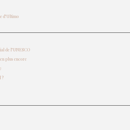
ée d’Ultimo
ndial de l’UNESCO
ien plus encore
e
 ?