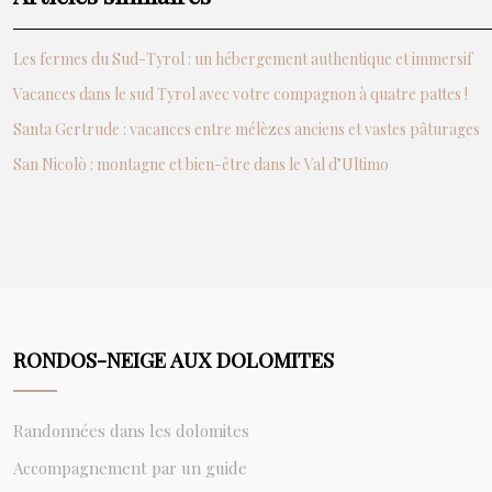
Les fermes du Sud-Tyrol : un hébergement authentique et immersif
Vacances dans le sud Tyrol avec votre compagnon à quatre pattes !
Santa Gertrude : vacances entre mélèzes anciens et vastes pâturages
San Nicolò : montagne et bien-être dans le Val d’Ultimo
RONDOS-NEIGE AUX DOLOMITES
Randonnées dans les dolomites
Accompagnement par un guide