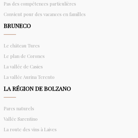
Pas des compétences particulières
Convient pour des vacances en familles
BRUNECO
Le château Tures
Le plan de Corones
La vallée de Casies
La vallée Aurina Terento
LA RÉGION DE BOLZANO
Parcs naturels
Vallée Sarentino
La route des vins à Laives