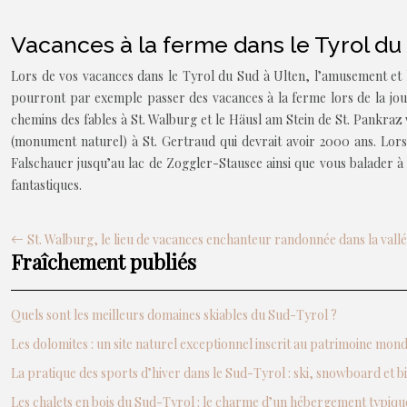
Vacances à la ferme dans le Tyrol du
Lors de vos vacances dans le Tyrol du Sud à Ulten, l’amusement et l
pourront par exemple passer des vacances à la ferme lors de la jou
chemins des fables à St. Walburg et le Häusl am Stein de St. Pankraz 
(monument naturel) à St. Gertraud qui devrait avoir 2000 ans. Lo
Falschauer jusqu’au lac de Zoggler-Stausee ainsi que vous balader à l
fantastiques.
St. Walburg, le lieu de vacances enchanteur randonnée dans la vall
Fraîchement publiés
Quels sont les meilleurs domaines skiables du Sud-Tyrol ?
Les dolomites : un site naturel exceptionnel inscrit au patrimoine mo
La pratique des sports d’hiver dans le Sud-Tyrol : ski, snowboard et b
Les chalets en bois du Sud-Tyrol : le charme d’un hébergement typiqu