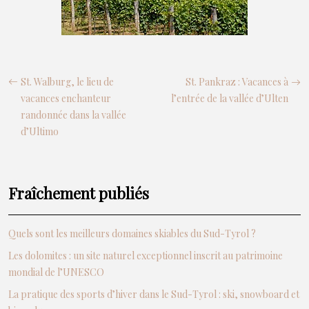
St. Walburg, le lieu de
St. Pankraz : Vacances à
vacances enchanteur
l’entrée de la vallée d’Ulten
randonnée dans la vallée
d’Ultimo
Fraîchement publiés
Quels sont les meilleurs domaines skiables du Sud-Tyrol ?
Les dolomites : un site naturel exceptionnel inscrit au patrimoine
mondial de l’UNESCO
La pratique des sports d’hiver dans le Sud-Tyrol : ski, snowboard et