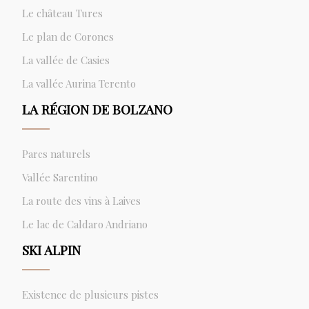
Le château Tures
Le plan de Corones
La vallée de Casies
La vallée Aurina Terento
LA RÉGION DE BOLZANO
Parcs naturels
Vallée Sarentino
La route des vins à Laives
Le lac de Caldaro Andriano
SKI ALPIN
Existence de plusieurs pistes