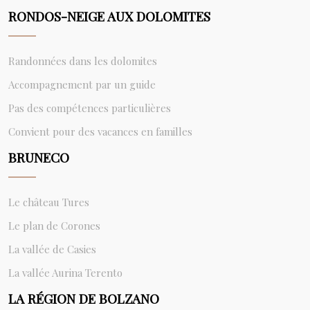
RONDOS-NEIGE AUX DOLOMITES
Randonnées dans les dolomites
Accompagnement par un guide
Pas des compétences particulières
Convient pour des vacances en familles
BRUNECO
Le château Tures
Le plan de Corones
La vallée de Casies
La vallée Aurina Terento
LA RÉGION DE BOLZANO