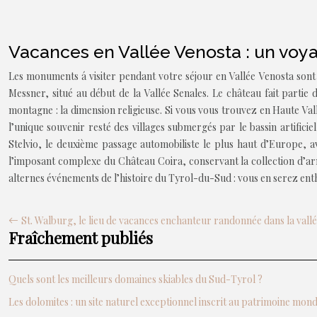
Vacances en Vallée Venosta : un voya
Les monuments á visiter pendant votre séjour en Vallée Venosta sont 
Messner, situé au début de la Vallée Senales. Le château fait parti
montagne : la dimension religieuse. Si vous vous trouvez en Haute Va
l’unique souvenir resté des villages submergés par le bassin artifi
Stelvio, le deuxième passage automobiliste le plus haut d’Europe, a
l’imposant complexe du Château Coira, conservant la collection d’ar
alternes événements de l’histoire du Tyrol-du-Sud : vous en serez enth
St. Walburg, le lieu de vacances enchanteur randonnée dans la vall
Fraîchement publiés
Quels sont les meilleurs domaines skiables du Sud-Tyrol ?
Les dolomites : un site naturel exceptionnel inscrit au patrimoine mo