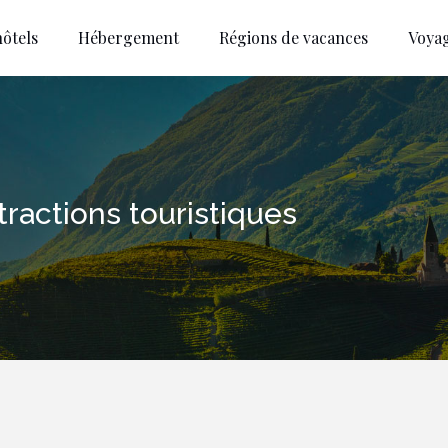
ôtels
Hébergement
Régions de vacances
Voya
ttractions touristiques