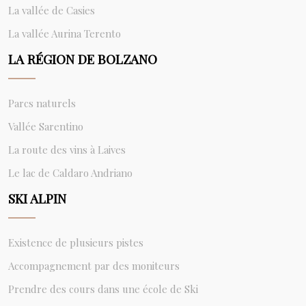
La vallée de Casies
La vallée Aurina Terento
LA RÉGION DE BOLZANO
Parcs naturels
Vallée Sarentino
La route des vins à Laives
Le lac de Caldaro Andriano
SKI ALPIN
Existence de plusieurs pistes
Accompagnement par des moniteurs
Prendre des cours dans une école de Ski