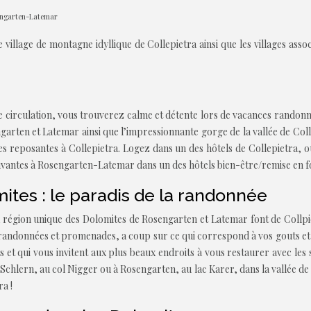
sengarten-Latemar
 village de montagne idyllique de Collepietra ainsi que les villages as
e circulation, vous trouverez calme et détente lors de vacances randon
rten et Latemar ainsi que l’impressionnante gorge de la vallée de Colle
nces reposantes à Collepietra. Logez dans un des hôtels de Collepietra,
uvantes à Rosengarten-Latemar dans un des hôtels bien-être/remise en f
tes : le paradis de la randonnée
la région unique des Dolomites de Rosengarten et Latemar font de Collpi
e randonnées et promenades, a coup sur ce qui correspond à vos gouts et
et qui vous invitent aux plus beaux endroits à vous restaurer avec les s
Schlern, au col Nigger ou à Rosengarten, au lac Karer, dans la vallée de
a !