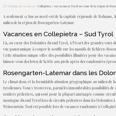
/
Régions de vacances
/ Collepietra : vos vacances Tyrol au cœur de la région de Ro
A seulement 13 km au nord-est de la capitale régionale de Bolzano, le
milieu de la région de Rosengarten-Latemar.
Vacances en Collepietra – Sud Tyrol
Là, au cœur des Dolomites du sud Tyrol, à l’écart des grandes voies d
vue panoramique à couper le souffle sur les massifs de Schlern-Rosenga
Cette situation unique offre des possibilités illimitées pour des vaca
laissez-vous dorlotez de la tête aux pieds après des randonnées épro
Rosengarten-Latemar dans les Dolomi
Le climat doux et la formidable situation géographique au milieu de 
tyroliennes. Vous y trouverez, parmi les innombrables possibilités d
sentiers pédestres, qui sont pour la plupart aménagés comme circuits 
montagne du sud Tyrol lors de circuits pédestres dans les Dolomites à 
Weissenstein. Tout est possible lors de vacances randonnée à Collepietr