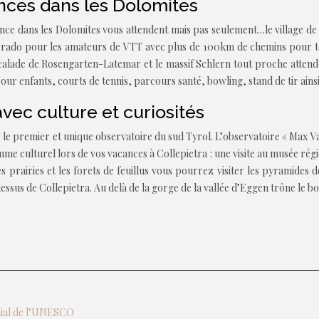
nces dans les Dolomites
nce dans les Dolomites vous attendent mais pas seulement…le village de
ldorado pour les amateurs de VTT avec plus de 100km de chemins pour to
calade de Rosengarten-Latemar et le massif Schlern tout proche attende
 pour enfants, courts de tennis, parcours santé, bowling, stand de tir ains
vec culture et curiosités
 le premier et unique observatoire du sud Tyrol. L’observatoire « Max Vali
e culturel lors de vos vacances à Collepietra : une visite au musée régio
les prairies et les forets de feuillus vous pourrez visiter les pyramid
dessus de Collepietra. Au delà de la gorge de la vallée d’Eggen trône le 
ndial de l’UNESCO