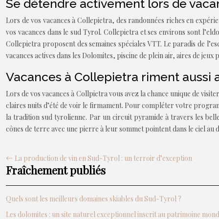
Se détendre activement lors de vaca
Lors de vos vacances à Collepietra, des randonnées riches en expérie
vos vacances dans le sud Tyrol. Collepietra et ses environs sont l’e
Collepietra proposent des semaines spéciales VTT. Le paradis de l’es
vacances actives dans les Dolomites, piscine de plein air, aires de jeux
Vacances à Collepietra riment aussi a
Lors de vos vacances à Collpietra vous avez la chance unique de visiter
claires nuits d’été de voir le firmament. Pour compléter votre programm
la tradition sud tyrolienne. Par un circuit pyramide à travers les bel
cônes de terre avec une pierre à leur sommet pointent dans le ciel au 
La production de vin en Sud-Tyrol : un terroir d’exception
Fraîchement publiés
Quels sont les meilleurs domaines skiables du Sud-Tyrol ?
Les dolomites : un site naturel exceptionnel inscrit au patrimoine mo