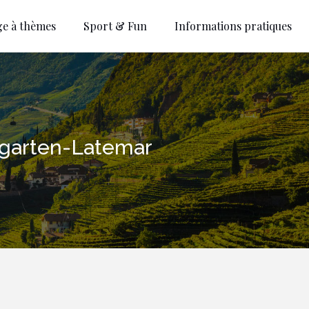
ge à thèmes
Sport & Fun
Informations pratiques
engarten-Latemar