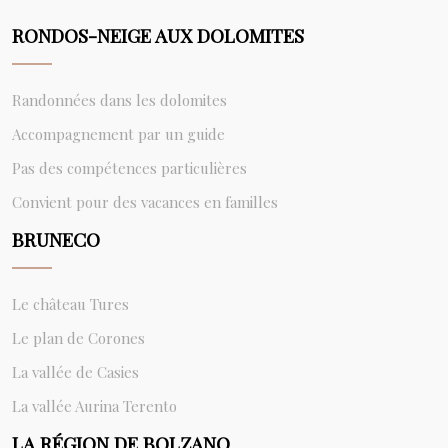
RONDOS-NEIGE AUX DOLOMITES
Randonnées dans les dolomites
Accompagnement par un guide
Pas des compétences particulières
Convient pour des vacances en familles
BRUNECO
Le château Tures
Le plan de Corones
La vallée de Casies
La vallée Aurina Terento
LA RÉGION DE BOLZANO